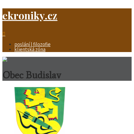
ekroniky.cz
poslání | filozofie
klientská zóna
Obec Budislav