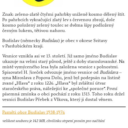
Znak: zeleno-zlatě čtyřmi pahrbky sníženě kosmo dělený štít.
Po pahrbcích vykračující zlatý lev s červenou zbrojí, dole
kosmo položený zelený toulec se dvěma šípy podložený
černým lukem, tětivou nahoru.
Budislav (německy
Budislau
) je obec v okrese Svitavy
v Pardubickém kraji.
Vesnice vznikla asi ve 13. století. Již samo jméno Budislav
ukazuje na velmi starý původ, ještě z doby staroslovanské. Na
místě vymýceného lesa byla založena vesnice s polnostmi.
Spisovatel H. Jireček odvozuje jméno vesnice od
Budislava
–
syna Miroslava z Popova Dolu, jenž byl podepsán na listině
zvané „Hlava“ z roku 1226. „Hlava“ byl zvláštní útvar
staročeského práva, náležející ke „společné poruce“. První
písemná zmínka o obci pochází z roku 1313. Toho roku držel
vesnici Budislav Přebek z Vlkova, který ji dostal věnem.
Paměti obce Budislav 1938-1976
velikost souboru
je 142 MB
, chvilinku strpení prosím pro načítání